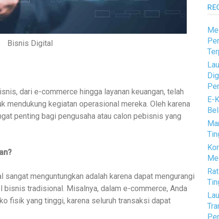
RE
Med
Pen
Bisnis Digital
Ter
Lau
Dig
Pem
 bisnis, dari e-commerce hingga layanan keuangan, telah
E-K
tuk mendukung kegiatan operasional mereka. Oleh karena
Bel
ngat penting bagi pengusaha atau calon pebisnis yang
Mar
Tin
Kor
an?
Med
Rat
tal sangat menguntungkan adalah karena dapat mengurangi
Tin
 bisnis tradisional. Misalnya, dalam e-commerce, Anda
Lau
o fisik yang tinggi, karena seluruh transaksi dapat
Tra
Pem