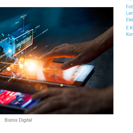
Fot
Len
Ele
E K
Kom
Bisnis Digital