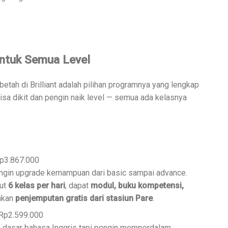
untuk Semua Level
etah di Brilliant adalah pilihan programnya yang lengkap
 bisa dikit dan pengin naik level — semua ada kelasnya
p3.867.000
ngin upgrade kemampuan dari basic sampai advance.
kut
6 kelas per hari
, dapat
modul, buku kompetensi,
ahkan
penjemputan gratis dari stasiun Pare
.
Rp2.599.000
a dasar bahasa Inggris tapi pengin memperdalam