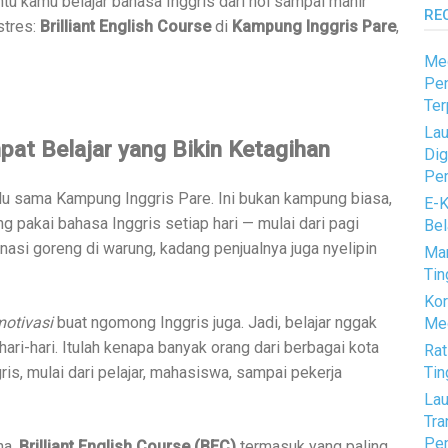
tu kamu belajar bahasa Inggris dari nol sampai mahir
RE
stres:
Brilliant English Course
di
Kampung Inggris Pare
,
Med
Pen
Ter
Lau
pat Belajar yang Bikin Ketagihan
Dig
Pem
dulu sama Kampung Inggris Pare. Ini bukan kampung biasa,
E-K
g pakai bahasa Inggris setiap hari — mulai dari pagi
Bel
nasi goreng di warung, kadang penjualnya juga nyelipin
Mar
Tin
Kor
motivasi
buat ngomong Inggris juga. Jadi, belajar nggak
Med
hari-hari. Itulah kenapa banyak orang dari berbagai kota
Rat
Tin
ris, mulai dari pelajar, mahasiswa, sampai pekerja
Lau
Tra
Pem
na,
Brilliant English Course (BEC)
termasuk yang paling