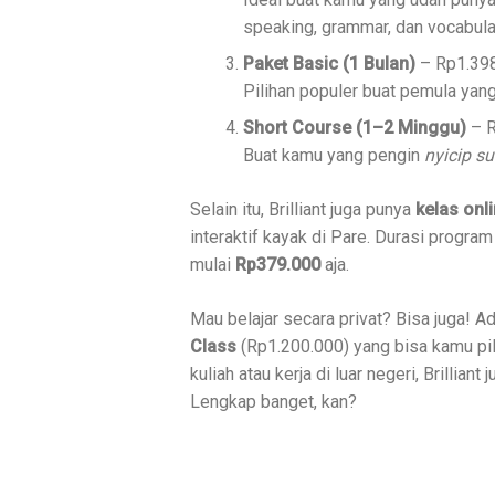
speaking, grammar, dan vocabula
Paket Basic (1 Bulan)
– Rp1.39
Pilihan populer buat pemula yang
Short Course (1–2 Minggu)
– R
Buat kamu yang pengin
nyicip s
Selain itu, Brilliant juga punya
kelas onl
interaktif kayak di Pare. Durasi progra
mulai
Rp379.000
aja.
Mau belajar secara privat? Bisa juga! A
Class
(Rp1.200.000) yang bisa kamu pil
kuliah atau kerja di luar negeri, Brillia
Lengkap banget, kan?