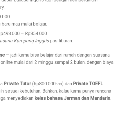
ry.
8.000
 baru mau mulai belajar.
p498.000 – Rp854.000
uasana Kampung Inggris
pas liburan.
ine
— jadi kamu bisa belajar dari rumah dengan suasana
m online mulai dari 2 minggu sampai 2 bulan, dengan biaya
da
Private Tutor
(Rp800.000-an) dan
Private TOEFL
ih sesuai kebutuhan. Bahkan, kalau kamu punya rencana
nt juga menyediakan
kelas bahasa Jerman dan Mandarin
.