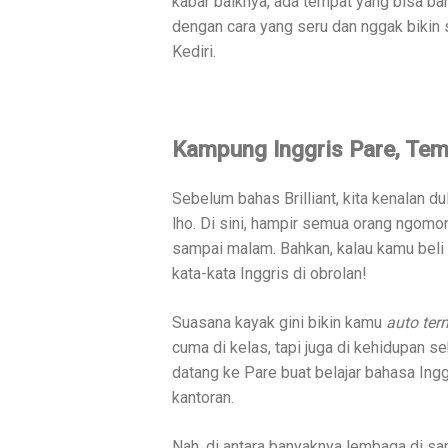
kabar baiknya, ada tempat yang bisa ban
dengan cara yang seru dan nggak bikin 
Kediri.
Kampung Inggris Pare, Tem
Sebelum bahas Brilliant, kita kenalan 
lho. Di sini, hampir semua orang ngomon
sampai malam. Bahkan, kalau kamu beli 
kata-kata Inggris di obrolan!
Suasana kayak gini bikin kamu
auto ter
cuma di kelas, tapi juga di kehidupan se
datang ke Pare buat belajar bahasa Ingg
kantoran.
Nah, di antara banyaknya lembaga di sa