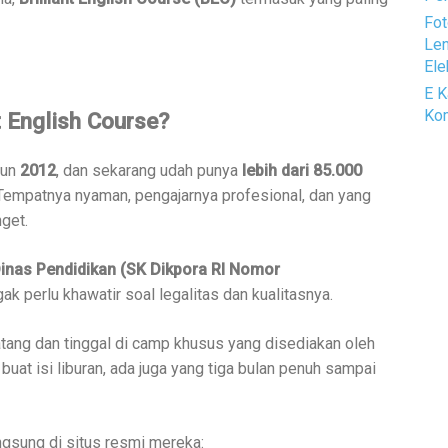
Fot
Len
Ele
E K
Kom
t English Course?
hun
2012
, dan sekarang udah punya
lebih dari 85.000
 Tempatnya nyaman, pengajarnya profesional, dan yang
nget.
 Dinas Pendidikan (SK Dikpora RI Nomor
gak perlu khawatir soal legalitas dan kualitasnya.
atang dan tinggal di camp khusus yang disediakan oleh
buat isi liburan, ada juga yang tiga bulan penuh sampai
ngsung di situs resmi mereka: